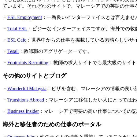
ています。それぞれのサイトで、マレーシアでの英語の仕事
・
ESL Employment
：一番良いインターフェイスとは言えませ
・
Total ESL
：ビジーなインターフェイスですが、海外での教
・
ESL Cafe
：世界中からの仕事を掲載している素晴らしいサイ
・
Tesall
：教師職のアグリゲーターです。
・
Footprints Recruiting
：教師の求人サイトでも最大級のサイト
その他のサイトとブログ
・
Wonderful Malaysia
：ビザを含む、マレーシアの情報の良い
・
Transitions Abroad
：マレーシアに移住したい人にとってはわ
・
Business Insider
：マレーシアで需要の高い仕事についての記
海外と移住者のための仕事のポータル
・
Overseas Jobs
：他のサイトの情報と重複していることがし