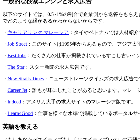
一般的な検索エンジンと求人広告
以下のサイトでは、0.5~1%の割合で企業側から返答をも
でどのような縁があるかわからないからです。
・
キャリアリンク マレーシア
：タイやベトナムでは人材紹介
・
Job Street
：このサイトは1995年からあるもので、アジア
・
Best Jobs
：たくさんの仕事が掲載されているすこし古いイ
・
The Star
：スター新聞の求人広告です。
・
New Straits Times
：ニューストレーツタイムズの求人広告で
・
Career Jet
：誰もが耳にしたことがあると思います。マレー
・
Indeed
：アメリカ大手の求人サイトのマレーシア版です。
・
Learn4Good
：仕事を様々な水準で掲載しているポータルサ
英語を教える
（もしあなたがネイティブもしくはネイティブレベルの英語